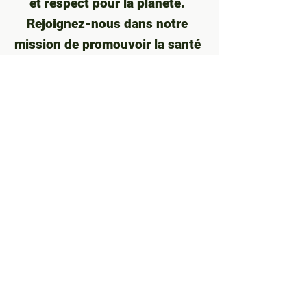
et respect pour la planète.
Rejoignez-nous dans notre
mission de promouvoir la santé
et le bien-être, tout en
contribuant à un avenir vert et
durable.
Origine de l'herbe de blé