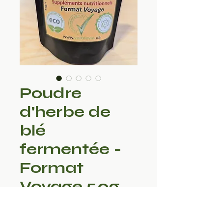
Poudre
d'herbe de
blé
fermentée -
Format
Voyage 50g
Prix
19,99 $